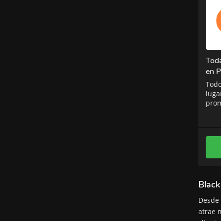
Toda
en P
Todo
luga
prom
toda
Black
Desde 
atrae 