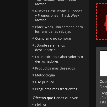
México
Nuevos Descuentos, Cupones
y Promociones - Black Week
México
Black Week, una semana para
los fans de las rebajas
Comprar o no comprar...
¿Dónde se ama los
descuentos?
Los mexicanos: ahorradores o
derrochadores
Productos más deseados
Metodología
Cup
Uso público
Dom
Preguntas más frecuentes
¡Lle
Ofertas que tienes que ver
año 
este
Elektra