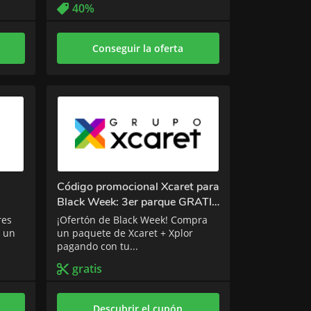
40%
Conseguir la oferta
Código promocional Xcaret para
Black Week: 3er parque GRATIS
con HSBC
res
¡Ofertón de Black Week! Compra
a un
un paquete de Xcaret + Xplor
pagando con tu...
gratis
Descubrir el cupón