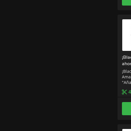
¡Bl
aho
des
¡Bla
Amaz
"Aña