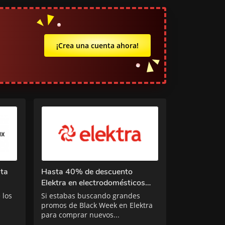
¡Crea una cuenta ahora!
sta
Hasta 40% de descuento
Elektra en electrodomésticos
este Black Week
 los
Si estabas buscando grandes
promos de Black Week en Elektra
para comprar nuevos...