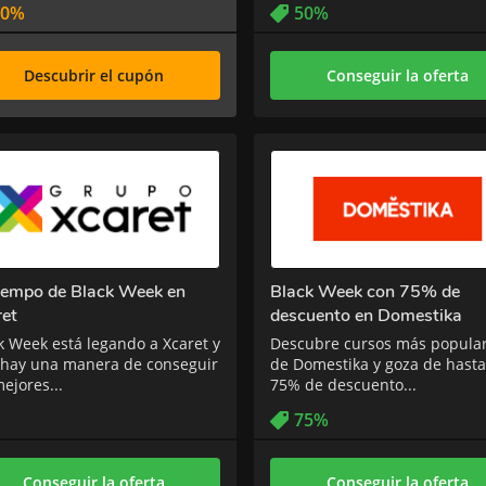
10%
50%
Conseguir la oferta
Descubrir el cupón
tiempo de Black Week en
Black Week con 75% de
ret
descuento en Domestika
k Week está legando a Xcaret y
Descubre cursos más popula
 hay una manera de conseguir
de Domestika y goza de hast
mejores...
75% de descuento...
75%
Conseguir la oferta
Conseguir la oferta