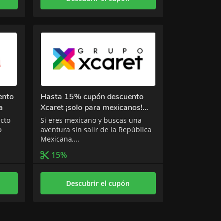
ento
Hasta 15% cupón descuento
a
Xcaret ¡solo para mexicanos!
este Black Week
cto
Si eres mexicano y buscas una
o
aventura sin salir de la República
Mexicana,...
15%
Descubrir el cupón