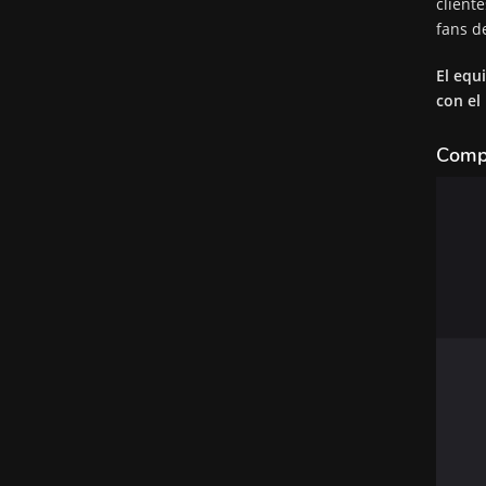
cliente
fans d
El equ
con el
Compr