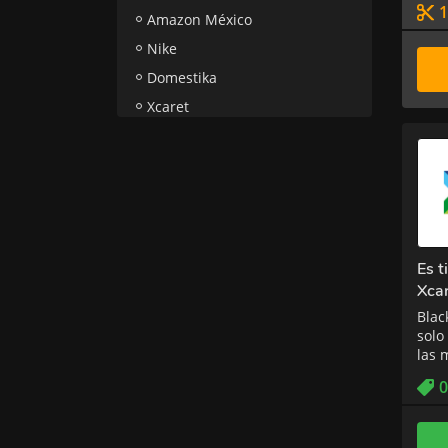
Amazon México
Nike
Domestika
Xcaret
Es 
Xca
Blac
solo
las 
0