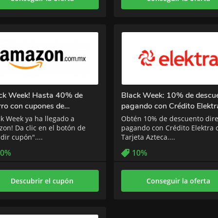
ack Week! Hasta 40% de
Black Week: 10% de descu
rro con cupones de
pagando con Crédito Elektr
cuento Amazon MX
ck Week ya ha llegado a
Obtén 10% de descuento dire
on! Da clic en el botón de
pagando con Crédito Elektra 
dir cupón"....
Tarjeta Azteca....
40%
10%
Descubrir el cupón
Conseguir la oferta