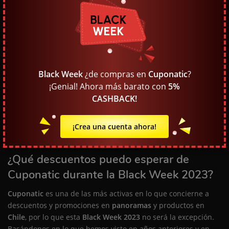
en
Chile
esperan a eventos especiales como éste para
comprar un nuevo
smartphone
, una
notebook
o una
consola
. Sin embargo, si lo tuyo no es la
tecnología
, las
ofertas y descuentos en
moda
,
vestuario
y
calzado
durante
eventos como la Black Week son una locura. No sólo eso, si
estabas pensando en renovar tu
hogar
, puedes encontrar
Black Week
¿de compras en
Cuponatic
?
muebles
,
colchones
y más a un buen precio. Además, lo que
¡Genial! Ahora más barato con
5%
diferencia a la Black Week y al
Black Friday
de otros eventos
CASHBACK!
es lo cerca que está de
Navidad
, por lo que también es una
oportunidad para comprar los regalos a un buen precio y sin
salir de casa.
¡Crea una cuenta ahora!
¿Qué descuentos puedo esperar de
Cuponatic durante la Black Week 2023?
Cuponatic
es una de las más activas en lo que concierne a
descuentos y promociones en
panoramas
y productos en
Chile
, por lo que esta
Black Week 2023
no será la excepción.
Basándonos en lo que hemos visto en años anteriores y en