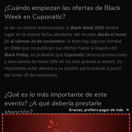
¿Cuándo empiezan las ofertas de Black
Week en Cuponatic?
Al ser un evento internacional, la
Black Week 2023
tendrá
lugar en la misma fecha alrededor del mundo,
desde el lunes
21 al viernes 24 de noviembre
. Si bien hay algunas tiendas
en
Chile
que no publican sus ofertas hasta la llegada del
Black Friday
, es probable que
Cuponatic
ofrezca promociones
y descuentos de hasta 50% en los días previos al evento. Es
importante estar atentos a su posible participación a partir
del lunes 20 de noviembre.
¿Qué es lo más importante de este
evento? ¿A qué debería prestarle
×
Gracias, prefiero pagar de más
atención?
La
Black Week 2023
es una oportunidad para comprar algo
que siempre quisiste a un precio especial. Muchas personas