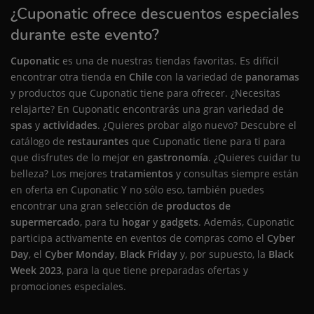
¿Cuponatic ofrece descuentos especiales
durante este evento?
Cuponatic
es una de nuestras tiendas favoritas. Es difícil
encontrar otra tienda en
Chile
con la variedad de
panoramas
y productos que Cuponatic tiene para ofrecer. ¿Necesitas
relajarte? En Cuponatic encontrarás una gran variedad de
spas
y
actividades
. ¿Quieres probar algo nuevo? Descubre el
catálogo de
restaurantes
que Cuponatic tiene para ti para
que disfrutes de lo mejor en
gastronomía
. ¿Quieres cuidar tu
belleza? Los mejores
tratamientos
y consultas siempre están
en oferta en Cuponatic Y no sólo eso, también puedes
encontrar una gran selección de
productos de
supermercado
, para tu
hogar
y
gadgets
. Además, Cuponatic
participa activamente en eventos de compras como el
Cyber
Day
, el
Cyber Monday
,
Black Friday
y, por supuesto, la
Black
Week 2023
, para la que tiene preparadas ofertas y
promociones especiales.