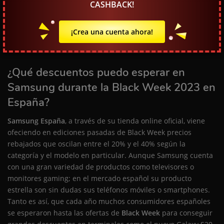
CASHBACK!
demanda. En algunas ocasiones, es mejor comprar durante
los primeros días de la Black Week que esperar al viernes
donde las unidades se pueden agotar muy rápidamente;
¡Crea una cuenta ahora!
mejor un chollo en mano que cientos esfumándose.
¿Qué descuentos puedo esperar en
Samsung durante la Black Week 2023 en
España?
Samsung España
, a través de su tienda online oficial, viene
ofeciendo en ediciones pasadas de Black Week precios
rebajados que oscilan entre el 20% y el 40% según la
categoría y el modelo en particular. Aunque Samsung cuenta
con una gran variedad de productos como televisores o
monitores gaming; en el mercado español su producto
estrella son sin dudas sus teléfonos móviles o smartphones.
Tanto es así, que cada año muchos consumidores españoles
se esperaron hasta las ofertas de
Black Week
para conseguir