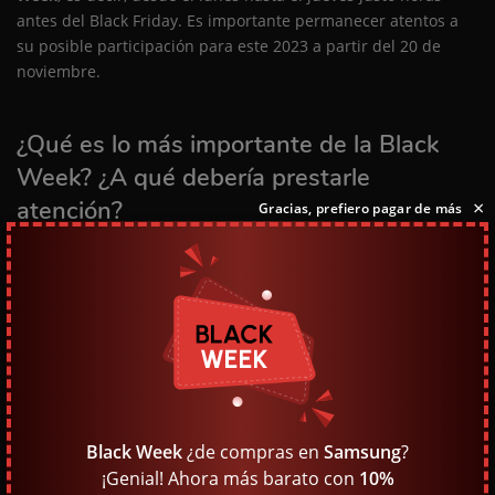
antes del Black Friday. Es importante permanecer atentos a
su posible participación para este 2023 a partir del 20 de
noviembre.
¿Qué es lo más importante de la Black
Week? ¿A qué debería prestarle
atención?
×
Gracias, prefiero pagar de más
Samsung es una de las empresas de dispositivos electrónicos
con más presencia en el mercado mundial y nacional. Es
difícil encontrar otra marca en España con la variedad de
productos, tradición en la venta de smartphones y garantía
de calidad que Samsung ofrece a sus clientes. Ahora bien, no
te dejes embaucar por todas las "ofertas" especiales de Black
Week en general; revisa y comprueba los precios habituales
de las promociones de Samsung durante el resto del año.
Black Week
¿de compras en
Samsung
?
Algunas marcas pueden tratar de aprovechar este tirón de
¡Genial! Ahora más barato con
10%
marketing para conseguir más ventas por puro aumento de la