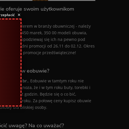
ie oferuje swoim użytkownikom
×
rzepłacić
t bowiem liderem w branży obuwniczej - należy
ając ponad 450 marek, 350 00 modeli obuwia,
kupujących. Spodziewaj się ich na pewno pod
owało kilka dni promocji od 26.11 do 02.12. Okres
a tegoroczne promocje przedświąteczne!
yprzedaże w eobuwie?
6 listopada br.
. Eobuwie w tamtym roku nie
cująca prognoza, że i w tym roku buty, torebki i
kadziesiąt godzin. Będzie się o co bić,
ce w zeszłym roku. Za połowę ceny kupisz obuwie
kowy dla bliskiej osoby.
ócić uwagę? Na co uważać?