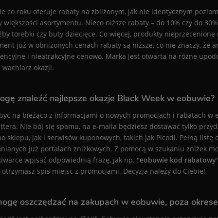
e co roku oferuje rabaty na zbliżonym, jak nie identycznym poziom
y większości asortymentu. Nieco niższe rabaty – do 10% czy do 30%
żby torebki czy buty dziecięce. Co więcej, produkty nieprzecenion
ment już w obniżonych cenach rabaty są niższe, co nie znaczy, że ar
encyjne i nieatrakcyjne cenowo. Marka jest otwarta na różne upodo
 wachlarz okazji.
ogę znaleźć najlepsze okazje Black Week w eobuwie?
być na bieżąco z informacjami o nowych promocjach i rabatach w 
ttera. Nie bój się spamu, na e-maila będziesz dostawać tylko przyd
o sklepu, jak i serwisów kuponowych, takich jak Picodi. Pełną list
ianych już portalach zniżkowych. Z pomocą w szukaniu zniżek mo
iwarce wpisać odpowiednią frazę, jak np.
"eobuwie kod rabatowy"
 otrzymasz spis miejsc z promocjami. Decyzja należy do Ciebie!
mogę oszczędzać na zakupach w eobuwie, poza okres