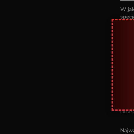
W jak
specj
Sklepu
do top
torebe
koniec
ten ob
Kiedy
Zwycza
zdecydo
inne d
ponie
lub ak
Najwa