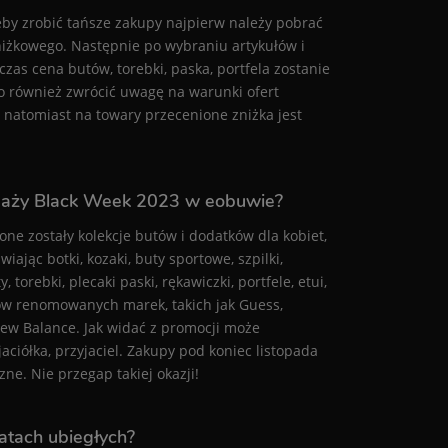
eby zrobić tańsze zakupy najpierw należy pobrać
zniżkowego. Następnie po wybraniu artykułów i
as cena butów, torebki, paska, portfela zostanie
to również zwrócić uwagę na warunki ofert
natomiast na towary przecenione zniżka jest
daży Black Week 2023 w eobuwie?
e zostały kolekcje butów i dodatków dla kobiet,
ając botki, kozaki, buty sportowe, szpilki,
 torebki, plecaki paski, rękawiczki, portfele, etui,
któw renomowanych marek, takich jak Guess,
 New Balance. Jak widać z promocji może
jaciółka, przyjaciel. Zakupy pod koniec listopada
ne. Nie przegap takiej okazji!
latach ubiegłych?