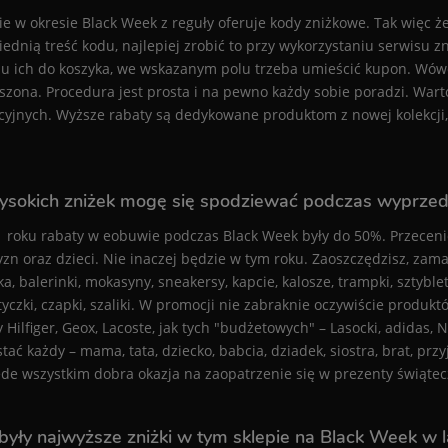
e w okresie Black Week z reguły oferuje kody zniżkowe. Tak więc ż
ednią treść kodu, najlepiej zrobić to przy wykorzystaniu serwisu 
u ich do koszyka, we wskazanym polu trzeba umieścić kupon. Wówcz
szona. Procedura jest prosta i na pewno każdy sobie poradzi. War
yjnych. Wyższe rabaty są dedykowane produktom z nowej kolekcji, 
ysokich zniżek mogę się spodziewać podczas wyprze
 roku rabaty w eobuwie podczas Black Week były do 50%. Przecenion
zn oraz dzieci. Nie inaczej będzie w tym roku. Zaoszczędzisz, zamawi
a, balerinki, mokasyny, sneakersy, kapcie, kalosze, trampki, sztyblety,
yczki, czapki, szaliki. W promocji nie zabraknie oczywiście produ
Hilfiger, Geox, Lacoste, jak tych "budżetowych" – Lasocki, adidas,
tać każdy – mama, tata, dziecko, babcia, dziadek, siostra, brat, przy
ede wszystkim dobra okazja na zaopatrzenie się w prezenty świątecz
 były najwyższe zniżki w tym sklepie na Black Week w 