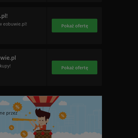
pl!
w eobuwie.pl!
Pokaż ofertę
wie.pl
kupy!
Pokaż ofertę
ne przez