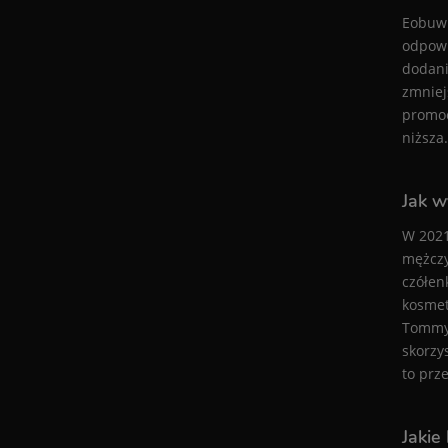
Eobuwi
odpowi
dodani
zmniej
promoc
niższa.
Jak w
W 2021
mężczy
czółenk
kosmet
Tommy 
skorzys
to prz
Jakie