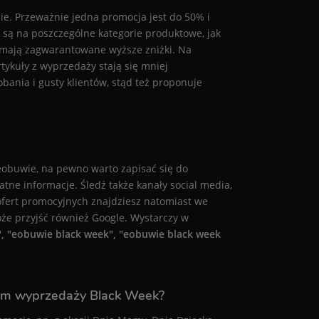
ie. Przeważnie jedna promocja jest do 50% i
 są na poszczególne kategorie produktowe, jak
e mają zagwarantowane wyższe zniżki. Na
tykuły z wyprzedaży stają się mniej
bania i gusty klientów, stąd też proponuje
eobuwie, na pewno warto zapisać się do
atne informacje. Śledź także kanały social media,
ę ofert promocyjnych znajdziesz natomiast we
że przyjść również Google. Wystarczy w
, "eobuwie black week", "eobuwie black week
em wyprzedaży Black Week?