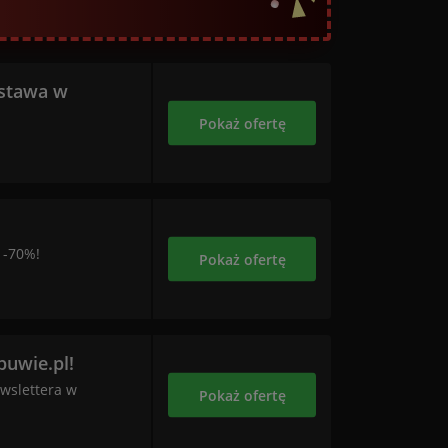
stawa w
Pokaż ofertę
 -70%!
Pokaż ofertę
buwie.pl!
ewslettera w
Pokaż ofertę