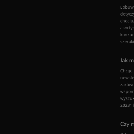
Eobuwi
dotycz
chocia
asorty
konkur
szeroki
Jak m
Chcąc 
newsle
zarówn
wspomn
wyszuk
2023"
i
Czy 