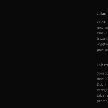
Jakie
W 2019
można 
Black 
trwani
wyjątk
powtór
Jak m
Sposob
newsle
Dobrym
Przegl
takie 
promoc