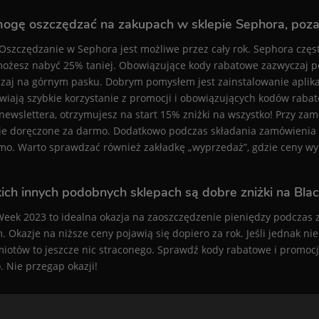
ogę oszczędzać na zakupach w sklepie Sephora, poz
 Oszczędzanie w Sephora jest możliwe przez cały rok. Sephora czę
możesz nabyć 25% taniej. Obowiązujące kody rabatowe zazwyczaj po
zaj na górnym pasku. Dobrym pomysłem jest zainstalowanie aplika
wiają szybkie korzystanie z promocji i obowiązujących kodów rabat
 newslettera, otrzymujesz na start 15% zniżki na wszystko! Przy 
ie doręczone za darmo. Dodatkowo podczas składania zamówienia
mo. Warto sprawdzać również zakładkę „wyprzedaż”, gdzie ceny w
ich innych podobnych sklepach są dobre zniżki na Bl
Week 2023 to idealna okazja na zaoszczędzenie pieniędzy podcza
. Okazje na niższe ceny pojawią się dopiero za rok. Jeśli jednak n
iotów to jeszcze nic straconego. Sprawdź kody rabatowe i promocje
o
. Nie przegap okazji!