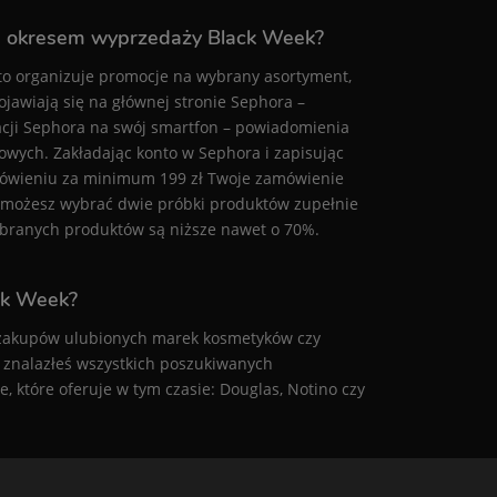
a okresem wyprzedaży Black Week?
sto organizuje promocje na wybrany asortyment,
jawiają się na głównej stronie Sephora –
cji Sephora na swój smartfon – powiadomienia
owych. Zakładając konto w Sephora i zapisując
zamówieniu za minimum 199 zł Twoje zamówienie
 możesz wybrać dwie próbki produktów zupełnie
ybranych produktów są niższe nawet o 70%.
ack Week?
s zakupów ulubionych marek kosmetyków czy
ie znalazłeś wszystkich poszukiwanych
, które oferuje w tym czasie:
Douglas
,
Notino
czy