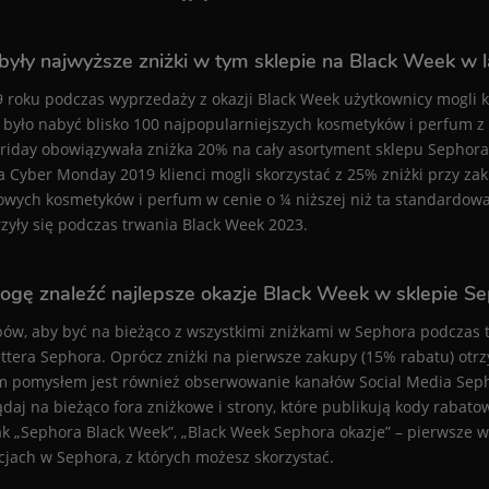
 były najwyższe zniżki w tym sklepie na Black Week w 
 roku podczas wyprzedaży z okazji Black Week użytkownicy mogli 
było nabyć blisko 100 najpopularniejszych kosmetyków i perfum 
Friday obowiązywała zniżka 20% na cały asortyment sklepu Sephora (
a Cyber Monday 2019 klienci mogli skorzystać z 25% zniżki przy z
owych kosmetyków i perfum w cenie o ¼ niższej niż ta standardowa
zyły się podczas trwania Black Week 2023.
ogę znaleźć najlepsze okazje Black Week w sklepie S
ów, aby być na bieżąco z wszystkimi zniżkami w Sephora podczas trw
ttera Sephora. Oprócz zniżki na pierwsze zakupy (15% rabatu) otr
 pomysłem jest również obserwowanie kanałów Social Media Sepho
ądaj na bieżąco fora zniżkowe i strony, które publikują kody raba
jak „Sephora Black Week”, „Black Week Sephora okazje” – pierwsze 
jach w Sephora, z których możesz skorzystać.