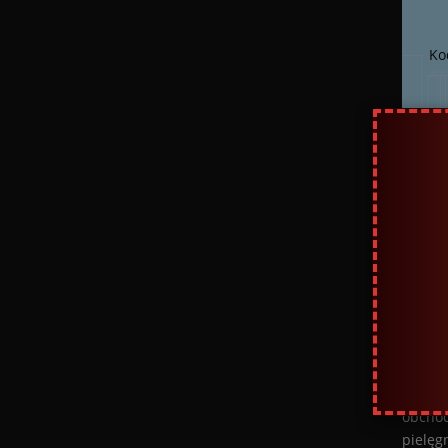
Ko
W jak
specj
Black 
w poni
skorzy
kupno 
Kiedy
Wyprze
obchod
pielęgn