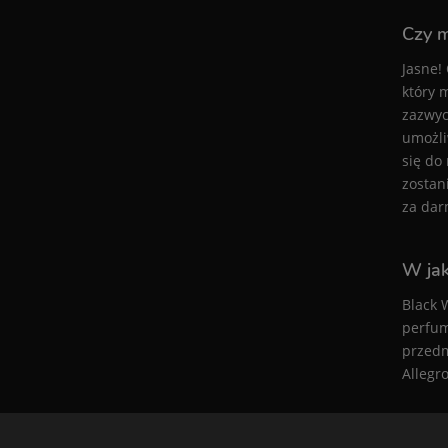
Czy m
Jasne!
który 
zazwyc
umożli
się do
zostan
za dar
W jak
Black 
perfum
przedm
Allegr