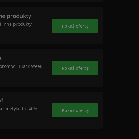
ne produkty
i inne produkty
Pokaż ofertę
a
promocji Black Week!
Pokaż ofertę
y!
kosmetyki do -40%
Pokaż ofertę