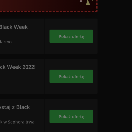
Black Week
Pokaż ofertę
 darmo.
ack Week 2022!
Pokaż ofertę
staj z Black
Pokaż ofertę
k w Sephora trwa!