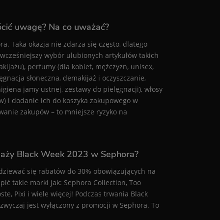
ócić uwagę? Na co uważać?
. Taka okazja nie zdarza się często, dlatego
cześniejszy wybór ulubionych artykułów takich
akijażu), perfumy (dla kobiet, mężczyzn, unisex,
ęgnacja słoneczna, demakijaż i oczyszczanie,
 higiena jamy ustnej, zestawy do pielęgnacji), włosy
iów) i dodanie ich do koszyka zakupowego w
owanie zakupów – to mniejsze ryzyko na
daży Black Week 2023 w Sephora?
dziewać się rabatów do 30% obowiązujących na
ć takie marki jak: Sephora Collection, Too
ste, Pixi i wiele więcej! Podczas trwania Black
azwyczaj jest wyłączony z promocji w Sephora. To