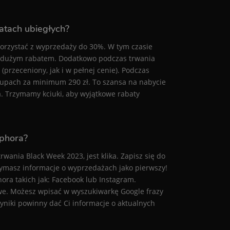
latach ubiegłych?
korzystać z wyprzedaży do 30%. W tym czasie
z dużym rabatem. Dodatkowo podczas trwania
przeceniony, jak i w pełnej cenie). Podczas
akupach za minimum 290 zł. To szansa na nabycie
. Trzymamy kciuki, aby wyjątkowe rabaty
ephora?
ania Black Week 2023, jest klika. Zapisz się do
zymasz informacje o wyprzedażach jako pierwszy!
ra takich jak: Facebook lub Instagram.
towe. Możesz wpisać w wyszukiwarkę Google frazy
wyniki powinny dać Ci informacje o aktualnych