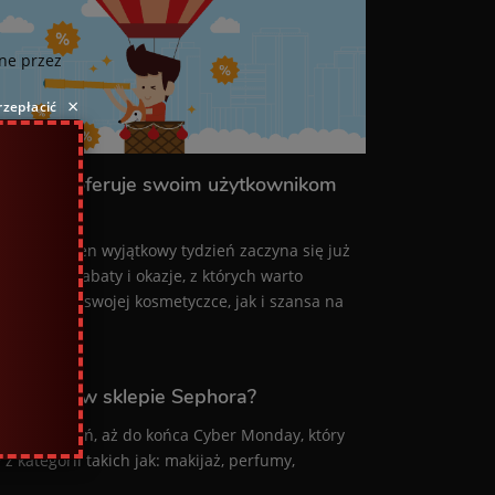
ne przez
×
rzepłacić
Sephora oferuje swoim użytkownikom
ym roku ten wyjątkowy tydzień zaczyna się już
a liczne rabaty i okazje, z których warto
 braków w swojej kosmetyczce, jak i szansa na
przedaże w sklepie Sephora?
 cały tydzień, aż do końca Cyber Monday, który
 kategorii takich jak: makijaż, perfumy,