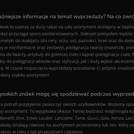
żniejsze informacje na temat wyprzedaży? Na co zwr
Week to szansa za duży rabat na cały asortyment dostępny w Sephora
daż przyciąga sporo zainteresowanych. Dobrym pomysłem będzie w
osmetyki do makijażu (do cery, oczu, ust, paznokci, brwi oraz do dem
y w miniformacie oraz zestawy), pielęgnacja twarzy (maseczki, piel
ia do twarzy, artykuły do golenia), ciało i kąpiel (pielęgnacja ciała,
kty do pielęgnacji włosów oraz stylizacji, jak i duży wybór akcesor
a. W czasie rozpoczęcia wyprzedaży pozostanie Ci jedynie zrealiz
dany szybko asortyment.
ysokich zniżek mogę się spodziewać podczas wyprze
a potrafi pozytywnie zaskoczyć swoich użytkowników. Możemy spo
y asortyment. To wyjątkowa okazja! Taniej będziesz mógł/mogła kupi
Benefit, Dior, Estee Lauder, Lancome, Tarte, Gucci, Glov, Kenzo, Laco
abaty działają również na asortyment przeceniony lub ten, który z
 okres w roku z tak atrakcyjnymi rabatami.