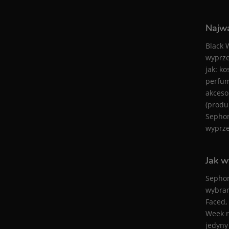
Najwa
Black 
wyprze
jak: k
perfum
akcesor
(produ
Sephor
wyprze
Jak w
Sephor
wybran
Faced, 
Week r
jedyny